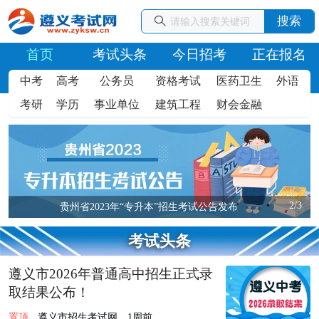
搜索
首页
考试头条
今日招考
正在报名
中考
高考
公务员
资格考试
医药卫生
外语
考研
学历
事业单位
建筑工程
财会金融
2/3
贵州省2023年“专升本”招生考试公告发布
考试头条
遵义市2026年普通高中招生正式录
取结果公布！
置顶
遵义市招生考试网
1周前