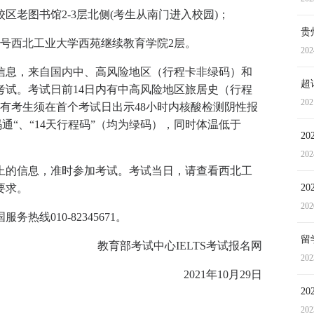
老图书馆2-3层北侧(考生从南门进入校园)；
贵
8号西北工业大学西苑继续教育学院2层。
202
信息，来自国内中、高风险地区（行程卡非绿码）和
超
试。考试日前14日内有中高风险地区旅居史（行程
202
有考生须在首个考试日出示48小时内核酸检测阴性报
通“、“14天行程码”（均为绿码），同时体温低于
2
202
上的信息，准时参加考试。考试当日，请查看西北工
要求。
2
202
线010-82345671。
留
教育部考试中心IELTS考试报名网
202
2021年10月29日
2
202