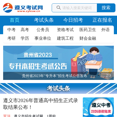
搜索
首页
考试头条
今日招考
正在报名
中考
高考
公务员
资格考试
医药卫生
外语
考研
学历
事业单位
建筑工程
财会金融
2/3
贵州省2023年“专升本”招生考试公告发布
考试头条
遵义市2026年普通高中招生正式录
取结果公布！
置顶
遵义市招生考试网
1周前