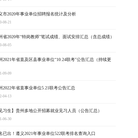
义市2020年事业单位招聘报名统计及分析
0-08-21
州省2020年“特岗教师”笔试成绩、面试安排汇总（含总成绩）
0-08-05
州2021年省直及区县事业单位“10.24联考”公告汇总（持续更
）
1-09-09
州2022年省直事业单位5.21联考公告汇总
2-04-13
见习生】贵州多地公开招募就业见习人员（公告汇总）
1-06-30
名已出！遵义2021年事业单位522联考排名查询入口