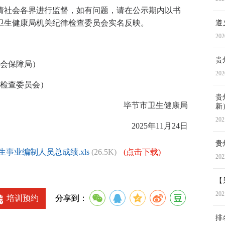
26日。请社会各界进行监督，如有问题，请在公示期内以书
卫生健康局机关纪律检查委员会实名反映。
遵
202
贵
和社会保障局）
202
纪律检查委员会）
贵
毕节市卫生健康局
新
202
2025年11月24日
贵
事业编制人员总成绩.xls
(26.5K)
(点击下载)
202
【
202
培训预约
分享到：
排