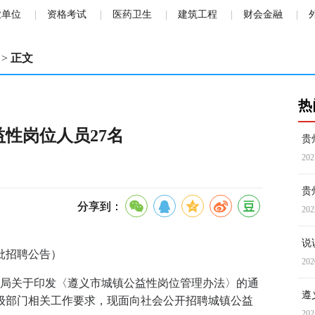
业单位
资格考试
医药卫生
建筑工程
财会金融
>
正文
热
益性岗位人员27名
贵
202
贵
分享到：
202
说
批招聘公告）
202
政局关于印发〈遵义市城镇公益性岗位管理办法〉的通
遵
上级部门相关工作要求，现面向社会公开招聘城镇公益
202