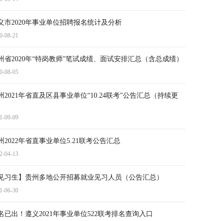
义市2020年事业单位招聘报名统计及分析
0-08-21
州省2020年“特岗教师”笔试成绩、面试安排汇总（含总成绩）
0-08-05
州2021年省直及区县事业单位“10.24联考”公告汇总（持续更
）
1-09-09
州2022年省直事业单位5.21联考公告汇总
2-04-13
见习生】贵州多地公开招募就业见习人员（公告汇总）
1-06-30
名已出！遵义2021年事业单位522联考排名查询入口