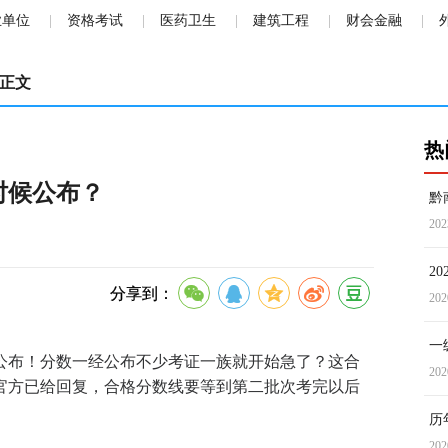
业单位
资格考试
医药卫生
建筑工程
财会金融
正文
热
时候公布？
黔
202
2
分享到：
202
一
4日公布！分数一经公布不少考证一族就开始急了？这合
202
官方已给回复，合格分数线要等到第二批次考完以后
历
202