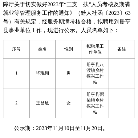
障厅关于切实做好2023年“三支一扶”人员考核及期满
就业等管理服务工作的通知》（黔人社函〔2023〕63
号）有关规定，经服务期满考核合格，拟聘用到册亨
县事业单位工作，现进行公示。人员名单如下：
拟聘用工
序号
姓名
性别
备注
作单位
册亨县八
渡镇乡村
1
毕琨翔
男
振兴工作
站
册亨县弼
佑镇乡村
2
王昌敏
女
振兴工作
站
公示期：2023年11月10日至11月20日。